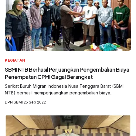
KEGIATAN
SBMI NTB Berhasil Perjuangkan Pengembalian Biaya
Penempatan CPMI Gagal Berangkat
Serikat Buruh Migran Indonesia Nusa Tenggara Barat (SBMI
NTB) berhasil memperjuangkan pengembalian biaya
penempatan Calon Pekerja Migran Indonesia (CPMI) yang
DPN SBMI
·
25 Sep 2022
gagal diberangkatkan ke negara Taiwan....