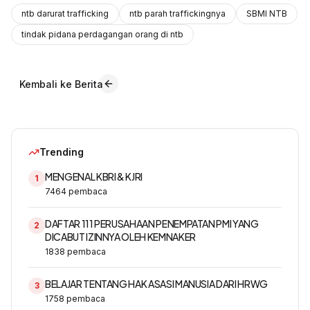
ntb darurat trafficking
ntb parah traffickingnya
SBMI NTB
tindak pidana perdagangan orang di ntb
Kembali ke Berita
Trending
MENGENAL KBRI & KJRI
1
7464
pembaca
DAFTAR 111 PERUSAHAAN PENEMPATAN PMI YANG
2
DICABUT IZINNYA OLEH KEMNAKER
1838
pembaca
BELAJAR TENTANG HAK ASASI MANUSIA DARI HRWG
3
1758
pembaca