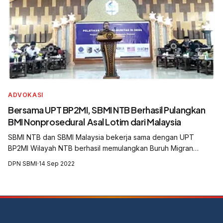
ADVOKASI
Bersama UPT BP2MI, SBMI NTB Berhasil Pulangkan
BMI Nonprosedural Asal Lotim dari Malaysia
SBMI NTB dan SBMI Malaysia bekerja sama dengan UPT
BP2MI Wilayah NTB berhasil memulangkan Buruh Migran
Indonesia (BMI) dari Malaysia yang ditempatkan secara
DPN SBMI
·
14 Sep 2022
nonprosedural, Senin, 12 September 2022....