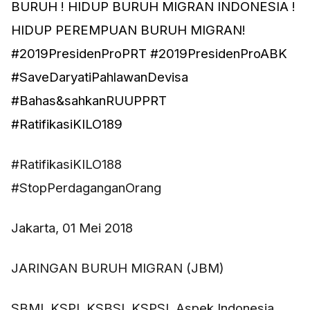
BURUH ! HIDUP BURUH MIGRAN INDONESIA !
HIDUP PEREMPUAN BURUH MIGRAN!
#
2019PresidenProPRT #2019PresidenProABK
#SaveDaryatiPahlawanDevisa
#
Bahas
&sahkanRUUPPRT
#
RatifikasiKILO189
#RatifikasiKILO188
#
StopPerdaganganOrang
Jakarta, 01 Mei 2018
JARINGAN BURUH MIGRAN (JBM)
SBMI, KSPI, KSBSI, KSPSI, Aspek Indonesia,