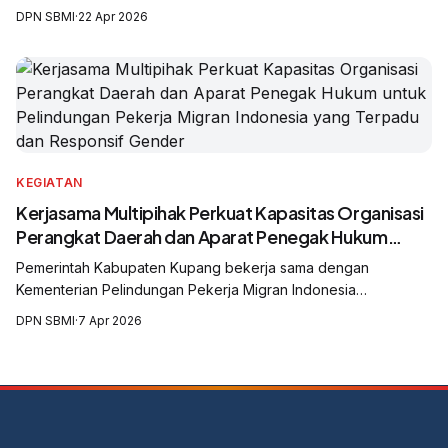
International Labour Organization (ILO), United Nations Office
DPN SBMI
·
22 Apr 2026
on Drugs and Crime (UNODC), Serikat Buruh Migran Indonesia
(SBMI), dan Solidaritas Perempuan Sebay Lampung.
KEGIATAN
Kerjasama Multipihak Perkuat Kapasitas Organisasi
Perangkat Daerah dan Aparat Penegak Hukum
untuk Pelindungan Pekerja Migran Indonesia yang
Pemerintah Kabupaten Kupang bekerja sama dengan
Terpadu dan Responsif Gender
Kementerian Pelindungan Pekerja Migran Indonesia
(KP2MI/BP2MI), Serikat Buruh Migran Indonesia (SBMI),
DPN SBMI
·
7 Apr 2026
International Labour Organization (ILO), United Nations Office
on Drugs and Crime (UNODC), dan Solidaritas Perempuan
Flobamoratas menggelar Lokakarya Pelatihan (Lokalatih)
Pengelolaan Kasus Responsif Gender dan Perlindungan
Terkoordinasi bagi pekerja migran perempuan yang berisiko
menjadi korban tindak pidana perdagangan orang (TPPO) dan