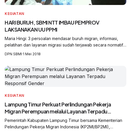
KEGIATAN
HARI BURUH, SBMI NTT IMBAU PEMPROV
LAKSANAKAN UU PPMI
Maria Hingi: 3 persoalan mendasar buruh migran, informasi,
pelatihan dan layanan migrasi sudah terjawab secara normatif
oleh UU 18/2017 PPMI, jika dilaksanakan korban trafficking
DPN SBMI
·
1 Mei 2018
NTT akan berkurang
KEGIATAN
Lampung Timur Perkuat Perlindungan Pekerja
Migran Perempuan melalui Layanan Terpadu
Responsif Gender
Pemerintah Kabupaten Lampung Timur bersama Kementerian
Pelindungan Pekerja Migran Indonesia (KP2MI/BP2MI),