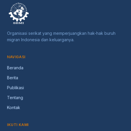
karena korban masih
berada di luar negeri,
mengabaikan fakta bahwa
pelaku berada di Indo...
Organisasi serikat yang memperjuangkan hak-hak buruh
migran Indonesia dan keluarganya.
NAVIGASI
Beranda
Berita
Publikasi
Tentang
Kontak
IKUTI KAMI